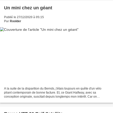
Un mini chez un géant
Publié le 27/12/2020 à 05:15
Par
Roolder
A la suite de la disparition du Bernds, j'étais toujours en quête d'un vélo
pliant contemporain de bonne facture. Et, ce Giant Halfway, avec sa
conception originale, suscitait depuis longtemps mon intérêt. Car on
remarque tout de suite le triangle arrière...