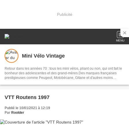
Publicité
MENU
Mini Vélo Vintage
Retour dans les années 70 : tous les mini vélos, pliant ou non, qui ont fait le
bonheur des adolescentes et des grand-mères.Des marques françaises
prestigieuses comme Peugeot, Motobécane, Gitane et d'autres moins
connues. Et je confesse une faiblesse pour tous les moyeux à freinage ou
vitesse intégré : Sturmey, Archer, Fichtel et Sachs sont mes amis. Une place
de choix est également réservée au vélos tout-terrain de première
génération (pour dater la période, bien avant l'arrivée des freins à disque).
VTT Routens 1997
Publié le 10/01/2021 à 12:19
Par
Roolder