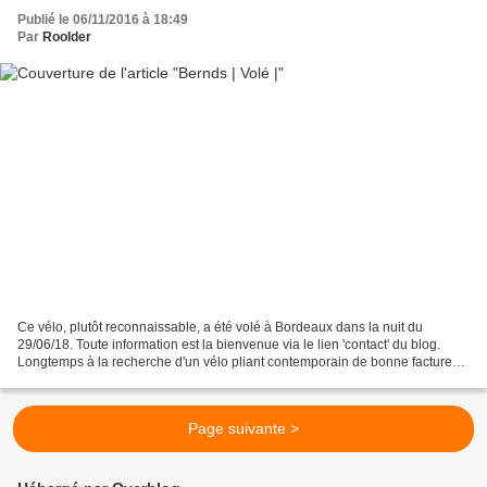
Publié le 06/11/2016 à 18:49
Par
Roolder
Ce vélo, plutôt reconnaissable, a été volé à Bordeaux dans la nuit du
29/06/18. Toute information est la bienvenue via le lien 'contact' du blog.
Longtemps à la recherche d'un vélo pliant contemporain de bonne facture
(j'ai d'abord lorgné sur un Giant...
Page suivante >