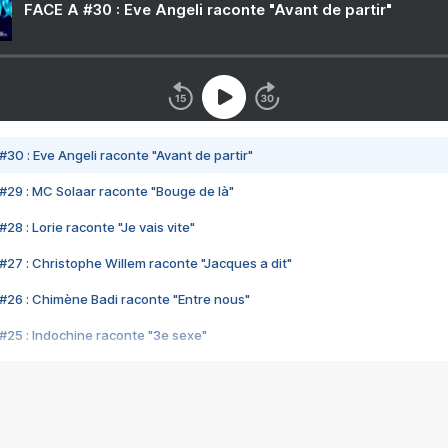
FACE A #30 : Eve Angeli raconte "Avant de partir"
#30 : Eve Angeli raconte "Avant de partir"
#29 : MC Solaar raconte "Bouge de là"
28 : Lorie raconte "Je vais vite"
#27 : Christophe Willem raconte "Jacques a dit"
#26 : Chimène Badi raconte "Entre nous"
#25 : Indochine raconte "3e sexe"
#24 : Zaho raconte "C'est chelou"
#23 : Patrick Bruel raconte "Au café des délices"
#22 : Kyo raconte "Le chemin"