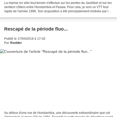
La reprise en vélo tout terrain s'effectue sur les pentes du Jaizkibel et sur les
sentiers côtiers entre Hondarribia et Pasaia. Pour cela, je sors ce VTT tout
rigide de l'année 1996. Son acquisition a été principalement motivée par la
récupération des...
Rescapé de la période fluo...
Publié le 17/04/2018 à 17:42
Par
Roolder
Au détour d'une rue de Hondarribia, une découverte extraordinaire que cet
Alpinestars al-mega DX de 1991. Excepté la patte brasée de dérailleur avant