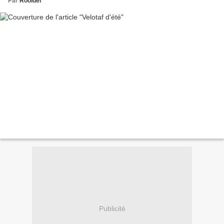
Par
Roolder
Publicité